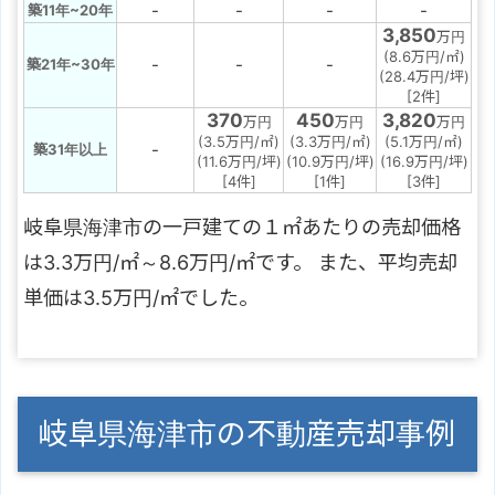
-
-
-
-
築11年~20年
3,850
万円
(8.6万円/㎡)
-
-
-
築21年~30年
(28.4万円/坪)
[2件]
370
450
3,820
万円
万円
万円
(3.5万円/㎡)
(3.3万円/㎡)
(5.1万円/㎡)
-
築31年以上
(11.6万円/坪)
(10.9万円/坪)
(16.9万円/坪)
[4件]
[1件]
[3件]
岐阜県海津市の一戸建ての１㎡あたりの売却価格
は3.3万円/㎡～8.6万円/㎡です。 また、平均売却
単価は3.5万円/㎡でした。
岐阜県海津市の不動産売却事例