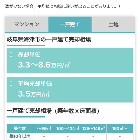
数が少ない場合、平均値と相場に違いが出ることがあります。）
マンション
一戸建て
土地
岐阜県海津市の一戸建て売却相場
売却単価
3.3～8.6
万円/㎡
平均売却単価
3.5
万円/㎡
一戸建て売却相場（築年数ｘ床面積）
築年数
～99
㎡
100～124
㎡
125～149
㎡
150
㎡
～
-
-
-
-
築10年以内