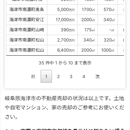
海津市南濃町奥条
00
5,000
1700
0
570
2
万円
㎡
㎡
築
海津市南濃町安江
0
17,000
2000
0
340
万円
㎡
㎡
築
海津市南濃町山崎
0000
390
0
175
000
-
4
万円
㎡
㎡
築
海津市南濃町松山
00
2,700
0
340
0
320
3
万円
㎡
㎡
築
海津市南濃町松山
00
6,400
2000
1000
5
万円
㎡
㎡
築
35 件中 1 から 10 まで表示
前
1
2
3
4
次
岐阜県海津市の不動産売却の状況は以上です。土地
や自宅マンション、家の売却のご参考にお使いくだ
さい。