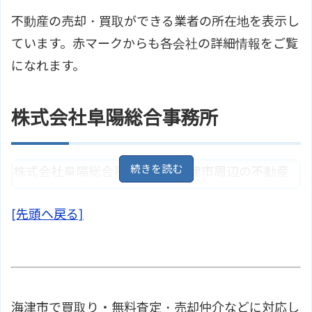
不動産の売却・買取ができる業者の所在地を表示し
ています。赤マークからも各会社の詳細情報をご覧
になれます。
株式会社阜陽総合事務所
株式会社阜陽総合事務所は、海津市周辺の不動産
の売買仲介、賃貸物件の紹介を行っています。豊
[先頭へ戻る]
富な情報量で様々なニーズに合う物件探しをサポ
ート。真心のこもった対応を心がけています。
岐阜県海津市南濃町吉田1538
地
住所
図
養老鉄道養老線「石津駅」より徒
海津市で買取り・無料査定・売却仲介などに対応し
アクセス