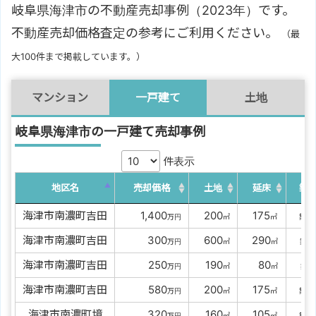
岐阜県海津市の不動産売却事例（2023年）です。
不動産売却価格査定の参考にご利用ください。
（最
大100件まで掲載しています。）
マンション
一戸建て
土地
岐阜県海津市の一戸建て売却事例
件表示
地区名
売却価格
土地
延床
築
海津市南濃町吉田
00
1,400
0
200
0
175
3
万円
㎡
㎡
築
海津市南濃町吉田
0000
300
0
600
0
290
5
万円
㎡
㎡
築
海津市南濃町吉田
0000
250
0
190
00
80
5
万円
㎡
㎡
築
海津市南濃町吉田
0000
580
0
200
0
175
3
万円
㎡
㎡
築
海津市南濃町境
0000
320
0
160
0
105
4
万円
㎡
㎡
築