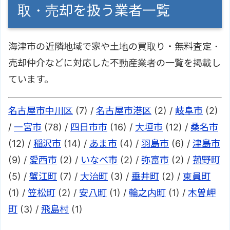
取・売却を扱う業者一覧
海津市の近隣地域で家や土地の買取り・無料査定・
売却仲介などに対応した不動産業者の一覧を掲載し
ています。
名古屋市中川区
(7) /
名古屋市港区
(2) /
岐阜市
(2)
/
一宮市
(78) /
四日市市
(16) /
大垣市
(12) /
桑名市
(12) /
稲沢市
(14) /
あま市
(4) /
羽島市
(6) /
津島市
(9) /
愛西市
(2) /
いなべ市
(2) /
弥富市
(2) /
菰野町
(5) /
蟹江町
(7) /
大治町
(3) /
垂井町
(2) /
東員町
(1) /
笠松町
(2) /
安八町
(1) /
輪之内町
(1) /
木曽岬
町
(3) /
飛島村
(1)