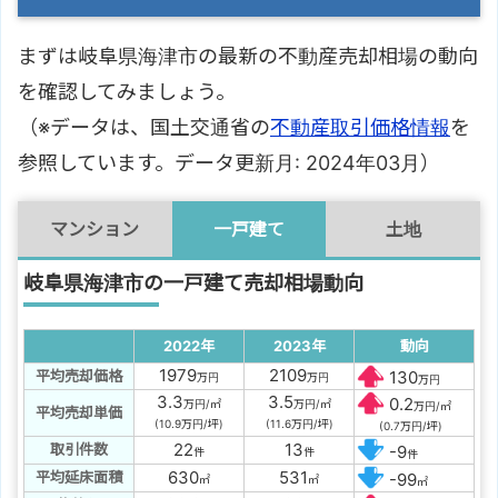
まずは岐阜県海津市の最新の不動産売却相場の動向
を確認してみましょう。
（※データは、国土交通省の
不動産取引価格情報
を
参照しています。データ更新月: 2024年03月）
マンション
一戸建て
土地
岐阜県海津市の一戸建て売却相場動向
2022年
2023年
動向
1979
2109
平均売却価格
130
万円
万円
万円
3.3
3.5
0.2
万円/㎡
万円/㎡
万円/㎡
平均売却単価
(10.9万円/坪)
(11.6万円/坪)
(0.7万円/坪)
22
13
取引件数
-9
件
件
件
630
531
平均延床面積
-99
㎡
㎡
㎡