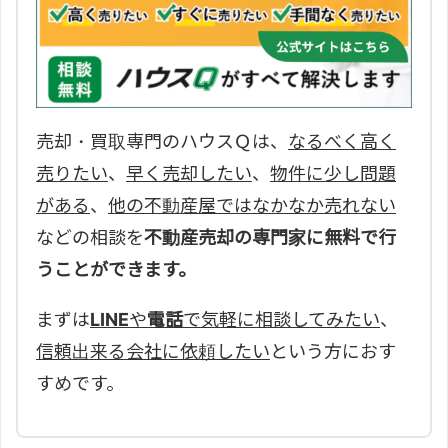
売却・買取専門のハウスＱは、
なるべく高く
売りたい
、
早く売却したい
、
物件に少し問題
がある
、
他の不動産屋ではなかなか売れない
などの相談を
不動産売却の専門家に無料で行
うことができます。
まずは
LINE
や
電話
で気軽に相談してみたい
、
信頼出来る会社に依頼したい
という方におす
すめです。