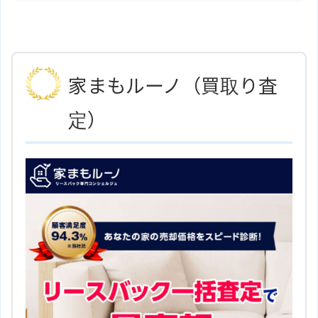
東京都目黒区大橋2丁目8－19
地
住所
図
っている不動産会社です。創業以来、地域Ｎｏ.１
京王井の頭線「駒場東大前駅」よ
アクセス
であるとともに、お客さまにとってのＮｏ.１であ
り徒歩7分
りたいと願い、居住用物件の売買やリフォーム・
ホームページ
株式会社岡商事のサイトはこちら
家まもルーノ（買取り査
リノベーションなどの業務を行っています。住ま
いの買い替えや売却の相談にも応じており、直接
定）
買取や買取保証サービスの利用も可能です。
住所
東京都目黒区大橋2丁目1－1
地図
京王井の頭線「神泉駅」より徒歩6
アクセス
分
株式会社ＢＳホームのサイトはこ
ホームページ
ちら