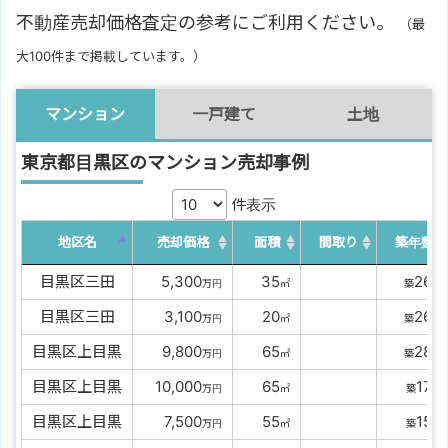
不動産売却価格査定の参考にご利用ください。
（最
大100件まで掲載しています。）
マンション
一戸建て
土地
東京都目黒区のマンション売却事例
件表示
地区名
売却価格
面積
間取り
築年数
目黒区三田
00
5,300
00
35
26
万円
㎡
築
年
目黒区三田
00
3,100
00
20
26
万円
㎡
築
年
目黒区上目黒
00
9,800
00
65
28
万円
㎡
築
年
目黒区上目黒
0
10,000
00
65
17
万円
㎡
築
年
目黒区上目黒
00
7,500
00
55
15
万円
㎡
築
年