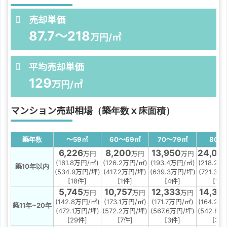
売却単価
87.7～218
万円/㎡
平均売却単価
129
万円/㎡
マンション売却相場（築年数ｘ床面積）
築年数
～59
㎡
60～69
㎡
70～79
㎡
80
㎡
6,226
8,200
13,950
24,00
万円
万円
万円
(161.8万円/㎡)
(126.2万円/㎡)
(193.4万円/㎡)
(218.2万
築10年以内
(534.9万円/坪)
(417.2万円/坪)
(639.3万円/坪)
(721.3万
[18件]
[1件]
[4件]
[1件
5,745
10,757
12,333
14,33
万円
万円
万円
(142.8万円/㎡)
(173.1万円/㎡)
(171.7万円/㎡)
(164.2万
築11年~20年
(472.1万円/坪)
(572.2万円/坪)
(567.6万円/坪)
(542.8万
[29件]
[7件]
[3件]
[3件