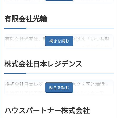
お客様を大切に」をモットーに営業活動を行って
いる不動産会社です。城南エリアから都内、およ
有限会社光輪
び川崎・横浜方面まで広域の物件を取り扱ってお
り、宅地・戸建・マンションの売買や、居住用・
事業用物件の賃貸などの業務を行っています。ま
有限会社光輪は、昭和５１年創業以来「いつも親
た、不動産の買取やリフォームにも対応していま
切に」をモットーに営業を続けている不動産会社
す。
です。世田谷を中心とする城南エリアにて、貸主直
株式会社日本レジデンス
東京都目黒区緑が丘1丁目23－11
受物件を中心に賃貸や土地・建物の売買、仲介・
住所
2Ｆ
地図
管理などを行っています。また、土地・建物の買
東急大井町線「緑が丘駅」より徒
アクセス
取やリフォーム、不動産コンサルにも対応してい
歩1分
株式会社日本レジデンスは、東京２３区と横浜・
ハチマンホームズ株式会社のサイ
ます。
ホームページ
川崎エリアにて業務を行っている不動産会社で
トはこちら
す。首都圏の新築マンションを中心に、売買・賃
東京都目黒区東山3丁目16－9
地
住所
図
ハウスパートナー株式会社
貸・管理などの業務を行っています。豊富な知識
東急田園都市線「池尻大橋駅」よ
アクセス