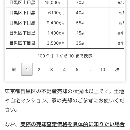
目黒区上目黒
0
15,000
00
70
17
万円
㎡
築
年
目黒区下目黒
00
6,100
00
40
8
万円
㎡
築
年
目黒区下目黒
00
9,400
00
55
8
万円
㎡
築
年
目黒区下目黒
00
1,400
00
15
41
万円
㎡
築
年
目黒区下目黒
00
3,500
00
35
41
万円
㎡
築
年
100 件中 1 から 10 まで表示
前
1
2
3
4
5
…
10
次
東京都目黒区の不動産売却の状況は以上です。土地
や自宅マンション、家の売却のご参考にお使いくだ
さい。
なお、
実際の売却査定価格を具体的に知りたい場合