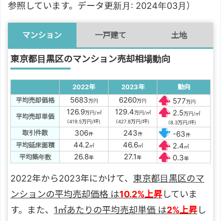
参照しています。データ更新月: 2024年03月）
マンション
一戸建て
土地
東京都目黒区のマンション売却相場動向
2022年
2023年
動向
5683
6260
平均売却価格
577
万円
万円
万円
126.9
129.4
2.5
万円/㎡
万円/㎡
万円/㎡
平均売却単価
(419.5万円/坪)
(427.8万円/坪)
(8.3万円/坪)
306
243
取引件数
-63
件
件
件
44.2
46.6
平均延床面積
2.4
㎡
㎡
㎡
26.8
27.1
平均築年数
0.3
年
年
年
2022年から2023年にかけて、
東京都目黒区のマ
ンションの平均売却価格 は
10.2%上昇
していま
す。また、
1㎡あたりの平均売却単価 は
2%上昇
し