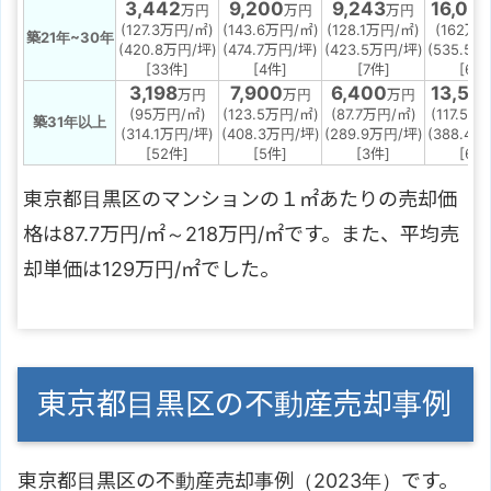
3,442
9,200
9,243
16,00
万円
万円
万円
(127.3万円/㎡)
(143.6万円/㎡)
(128.1万円/㎡)
(162万円
築21年~30年
(420.8万円/坪)
(474.7万円/坪)
(423.5万円/坪)
(535.5万
[33件]
[4件]
[7件]
[6件
3,198
7,900
6,400
13,53
万円
万円
万円
(95万円/㎡)
(123.5万円/㎡)
(87.7万円/㎡)
(117.5万
築31年以上
(314.1万円/坪)
(408.3万円/坪)
(289.9万円/坪)
(388.4万
[52件]
[5件]
[3件]
[6件
東京都目黒区のマンションの１㎡あたりの売却価
格は87.7万円/㎡～218万円/㎡です。また、平均売
却単価は129万円/㎡でした。
東京都目黒区の不動産売却事例
東京都目黒区の不動産売却事例（2023年）です。