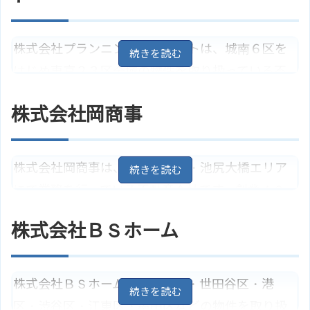
取のほか、不動産の売却・運用・相続などの相談
にも応じています。
株式会社プランニングエステートは、城南６区を
東京都目黒区目黒1丁目4－16
地
住所
はじめ東京２３区全域の物件を取り扱っている不
図
動産会社です。「都内にマイホームを」という夢
アクセス
ＪＲ山手線「目黒駅」より徒歩3分
株式会社岡商事
を叶える架け橋になりたいと願い、宅地・マンシ
ＧＭ住販株式会社のサイトはこち
ホームページ
ら
ョン・戸建の売買を主に行っています。また、住
宅の建築設計やリフォーム、不動産の買取にも対
株式会社岡商事は、目黒区駒場・池尻大橋エリア
応しています。
にて業務を行っている不動産会社です。創業４０
年の信頼と実績で、誠意ある対応を心掛けていま
東京都目黒区目黒1丁目6－17
地
住所
株式会社ＢＳホーム
図
す。地元不動産の売買・賃貸・管理を行っており、
アクセス
ＪＲ山手線「目黒駅」より徒歩7分
土地・マンション・戸建の買取やリフォームも取
株式会社プランニングエステート
り扱っています。
ホームページ
株式会社ＢＳホームは、目黒区・世田谷区・港
のサイトはこちら
区・渋谷区・江東区・墨田区などの物件を取り扱