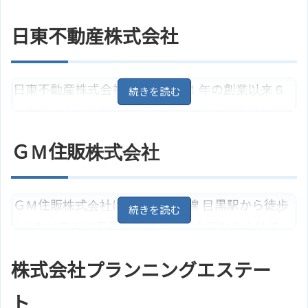
日東不動産株式会社
日東不動産株式会社は、昭和３１年の創業以来６
０年にわたり、営業を続けています。目黒駅から
徒歩３分の場所に店舗を構え、地元の居住用・事
ＧＭ住販株式会社
業用物件の賃貸・売買を行っています。また、土
地・マンション・戸建の買取にも対応していま
す。
ＧＭ住販株式会社は、ＪＲ山手線 目黒駅から徒歩
3分のところに事務所を構える総合不動産会社で
東京都目黒区下目黒1丁目3－27
住所
地図
す。オフィスビル・マンションの賃貸仲介・管理
株式会社プランニングエステー
アクセス
ＪＲ山手線「目黒駅」より徒歩3分
のほか、居住用・事業用物件の仲介業務を主に行
日東不動産株式会社のサイトはこ
っています。また、土地・マンション・戸建の買
ホームページ
ト
ちら