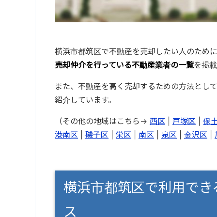
横浜市都筑区で不動産を売却したい人のため
売却仲介を行っている不動産業者の一覧
を掲載
また、不動産を高く売却するための方法とし
紹介しています。
（その他の地域はこちら→
西区
|
戸塚区
|
保
港南区
|
磯子区
|
栄区
|
南区
|
泉区
|
金沢区
|
横浜市都筑区で利用でき
ス