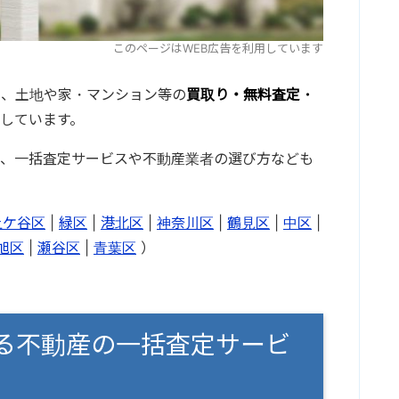
このページはWEB広告を利用しています
に、土地や家・マンション等の
買取り・無料査定・
しています。
て、一括査定サービスや不動産業者の選び方なども
土ケ谷区
|
緑区
|
港北区
|
神奈川区
|
鶴見区
|
中区
|
旭区
|
瀬谷区
|
青葉区
）
る不動産の一括査定サービ