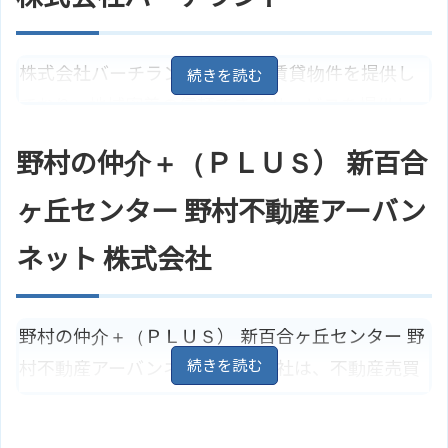
小田急小田原線「新百合ヶ丘駅」
アクセス
より徒歩18分
神奈川県川崎市麻生区上麻生５丁
住所
株式会社山平 百合ヶ丘営業所のサ
目３７－２２
地図
ホームページ
イトはこちら
柿生駅/小田急小田原線より徒歩1
株式会社バーチランドは不動産賃貸物件を提供し
アクセス
分
ており、地域密着の信頼できるサービスを提供し
有限会社ニューエリア住販のサイ
ホームページ
ています。主に貸アパート・マンション、貸戸
トはこちら
野村の仲介＋（ＰＬＵＳ） 新百合
建、事務所、店舗、月極駐車場の物件を取り扱っ
ています。
ヶ丘センター 野村不動産アーバン
神奈川県川崎市麻生区王禅寺西５
ネット 株式会社
住所
丁目１－３０ フォレスター新百
合
地図
新百合ヶ丘駅/小田急小田原線より
アクセス
徒歩15分 【バス】 6分より徒歩1分
野村の仲介＋（ＰＬＵＳ） 新百合ヶ丘センター 野
株式会社バーチランドのサイトは
村不動産アーバンネット 株式会社は、不動産売買
ホームページ
こちら
仲介を専門としています。新百合ヶ丘を中心とし
た小田急沿線の不動産売買に関する相談を受け付