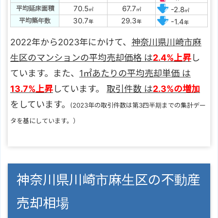
70.5
67.7
平均延床面積
-2.8
㎡
㎡
㎡
30.7
29.3
平均築年数
-1.4
年
年
年
2022年から2023年にかけて、
神奈川県川崎市麻
生区のマンションの平均売却価格 は
2.4%上昇
し
ています。また、
1㎡あたりの平均売却単価 は
13.7%上昇
しています。
取引件数 は
2.3%の増加
をしています。
(2023年の取引件数は第3四半期までの集計デー
タを基にしています。）
神奈川県川崎市麻生区の不動産
売却相場