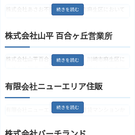
株式会社あさお不動産は、川崎市麻生区において
不動産の賃貸・仲介・買取・新築分譲などの業務
に携わっている会社です。土地建物の購入や売却
株式会社山平 百合ヶ丘営業所
を始めとする不動産に関する様々な相談に対応し
ています。
株式会社山平百合ヶ丘営業所は、川崎市麻生区に
神奈川県川崎市麻生区王禅寺東3丁
住所
目10－2
地図
て仲介や管理・販売といった不動産サービスを提
小田急小田原線「柿生駅」より約
供しています。不動産の売却を検討している方から
アクセス
2.7キロ
有限会社ニューエリア住販
の相談を受け付けており、相談・査定から売却後
株式会社あさお不動産のサイトは
ホームページ
こちら
のアフターフォローまで徹底したサポートが可能
です。
有限会社ニューエリア住販は、賃貸マンションか
ら戸建て、土地、分譲マンションなどの不動産売
神奈川県川崎市麻生区東百合丘4丁
住所
目36－6
地図
買物件を扱っています。無料相談も可能です。
株式会社バーチランド