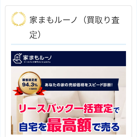
けており、自宅の購入や売却、投資用不動産や事
業用不動産の売買など幅広い不動産取引に対応し
家まもルーノ（買取り査
ています。さまざまなサポートメニューを提供
定）
し、経験豊富なスタッフが安心できる取引をサポ
ートしています。また、野村不動産グループのネッ
トワークを活用して信頼性の高いサービスを提供
しています。
神奈川県川崎市麻生区上麻生１丁
住所
目５－１ りそな新百合ケ丘ビル
４Ｆ
地図
新百合ヶ丘駅/小田急小田原線より
アクセス
徒歩2分
野村の仲介＋（ＰＬＵＳ） 新百合
ホームページ
ヶ丘センター 野村不動産アーバン
ネット 株式会社のサイトはこちら