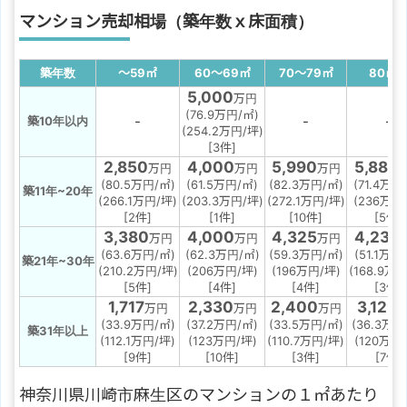
マンション売却相場（築年数ｘ床面積）
築年数
～59
㎡
60～69
㎡
70～79
㎡
80
㎡
5,000
万円
(76.9万円/㎡)
-
-
-
築10年以内
(254.2万円/坪)
[3件]
2,850
4,000
5,990
5,880
万円
万円
万円
(80.5万円/㎡)
(61.5万円/㎡)
(82.3万円/㎡)
(71.4万円
築11年~20年
(266.1万円/坪)
(203.3万円/坪)
(272.1万円/坪)
(236万円
[2件]
[1件]
[10件]
[5件]
3,380
4,000
4,325
4,233
万円
万円
万円
(63.6万円/㎡)
(62.3万円/㎡)
(59.3万円/㎡)
(51.1万円
築21年~30年
(210.2万円/坪)
(206万円/坪)
(196万円/坪)
(168.9万円
[5件]
[4件]
[4件]
[3件]
1,717
2,330
2,400
3,129
万円
万円
万円
(33.9万円/㎡)
(37.2万円/㎡)
(33.5万円/㎡)
(36.3万円
築31年以上
(112.1万円/坪)
(123万円/坪)
(110.7万円/坪)
(120万円
[9件]
[10件]
[3件]
[7件]
神奈川県川崎市麻生区のマンションの１㎡あたり