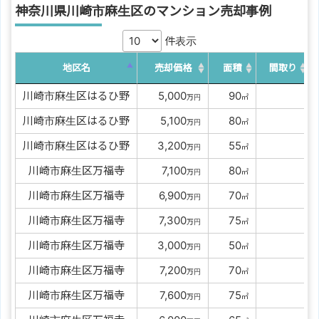
神奈川県川崎市麻生区のマンション売却事例
件表示
地区名
売却価格
面積
間取り
川崎市麻生区はるひ野
00
5,000
00
90
万円
㎡
川崎市麻生区はるひ野
00
5,100
00
80
万円
㎡
川崎市麻生区はるひ野
00
3,200
00
55
万円
㎡
川崎市麻生区万福寺
00
7,100
00
80
万円
㎡
川崎市麻生区万福寺
00
6,900
00
70
万円
㎡
川崎市麻生区万福寺
00
7,300
00
75
万円
㎡
川崎市麻生区万福寺
00
3,000
00
50
万円
㎡
川崎市麻生区万福寺
00
7,200
00
70
万円
㎡
川崎市麻生区万福寺
00
7,600
00
75
万円
㎡