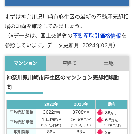
まずは神奈川県川崎市麻生区の最新の不動産売却相
場の動向を確認してみましょう。
（※データは、国土交通省の
不動産取引価格情報
を
参照しています。データ更新月: 2024年03月）
マンション
一戸建て
土地
神奈川県川崎市麻生区のマンション売却相場動
向
2022年
2023年
動向
3622
3708
平均売却価格
86
万円
万円
万円
48.3
54.9
6.6
万円/㎡
万円/㎡
万円/㎡
平均売却単価
(159.7万円/坪)
(181.5万円/坪)
(21.8万円/坪)
86
88
取引件数
2
件
件
件