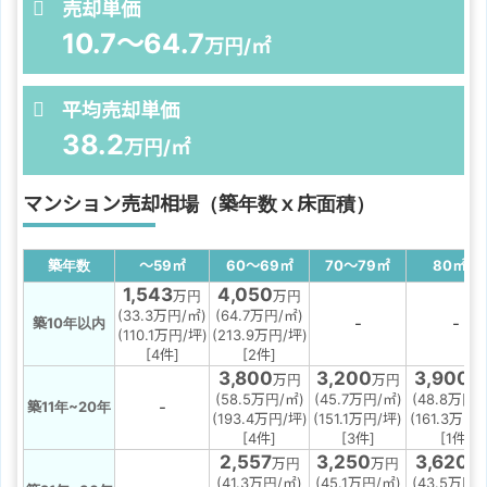
売却単価
10.7～64.7
万円/㎡
平均売却単価
38.2
万円/㎡
マンション売却相場（築年数ｘ床面積）
築年数
～59
㎡
60～69
㎡
70～79
㎡
80
㎡
～
1,543
4,050
万円
万円
(33.3万円/㎡)
(64.7万円/㎡)
-
-
築10年以内
(110.1万円/坪)
(213.9万円/坪)
[4件]
[2件]
3,800
3,200
3,900
万円
万円
万
(58.5万円/㎡)
(45.7万円/㎡)
(48.8万円/
-
築11年~20年
(193.4万円/坪)
(151.1万円/坪)
(161.3万円/
[4件]
[3件]
[1件]
2,557
3,250
3,620
万円
万円
万
(41.3万円/㎡)
(45.1万円/㎡)
(43.5万円/