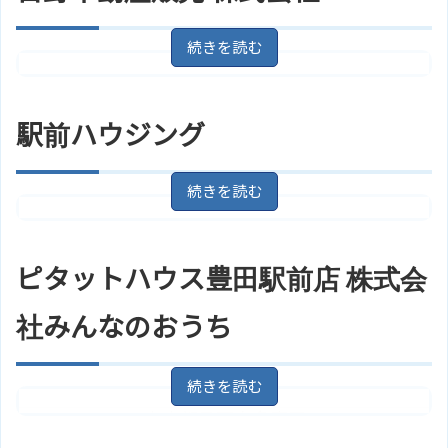
産の取り扱いがあり、様々なニーズに対応可能で
す。
東京都日野市三沢2丁目18－11
地
東京都日野市新町１丁目６－６
住所
住所
図
地図
駅前ハウジング
アクセス
京王線「百草園駅」より徒歩5分
アクセス
日野駅/ＪＲ中央線より徒歩6分
株式会社フォーラムのサイトはこ
日野不動産販売 株式会社のサイト
ホームページ
ホームページ
ちら
はこちら
東京都日野市大坂上１丁目３２－
住所
２
地図
ピタットハウス豊田駅前店 株式会
アクセス
日野駅/ＪＲ中央線より徒歩2分
社みんなのおうち
ホームページ
駅前ハウジングのサイトはこちら
東京都日野市多摩平２丁目２－
住所
１
地図