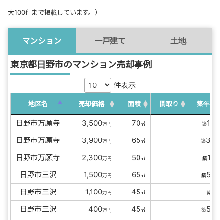
大100件まで掲載しています。）
マンション
一戸建て
土地
東京都日野市のマンション売却事例
件表示
地区名
売却価格
面積
間取り
築年数
日野市万願寺
00
3,500
00
70
13
万円
㎡
築
年
日野市万願寺
00
3,900
00
65
32
万円
㎡
築
年
日野市万願寺
00
2,300
00
50
18
万円
㎡
築
年
日野市三沢
00
1,500
00
65
56
万円
㎡
築
年
日野市三沢
00
1,100
00
45
-
万円
㎡
築
年
日野市三沢
0000
400
00
45
56
万円
㎡
築
年