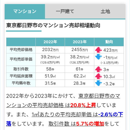
マンション
一戸建て
土地
東京都日野市のマンション売却相場動向
2022年
2023年
動向
2032
2455
平均売却価格
423
万円
万円
万円
39.2
38.2
-1
万円/㎡
万円/㎡
万円/㎡
平均売却単価
(129.6万円/坪)
(126.3万円/坪)
(-3.3万円/坪)
58
61
取引件数
3
件
件
件
51.9
62.2
平均延床面積
10.3
㎡
㎡
㎡
31.5
28.3
平均築年数
-3.2
年
年
年
2022年から2023年にかけて、
東京都日野市のマ
ンションの平均売却価格 は
20.8%上昇
していま
す。また、
1㎡あたりの平均売却単価 は
-2.6%の下
落
をしています。
取引件数 は
5.7%の増加
をして