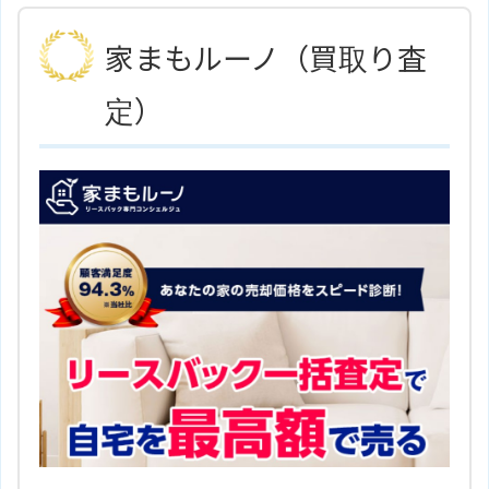
客様のニーズや生活スタイルに対応した物件の紹
株式会社ジェイホームのサイトは
ホームページ
こちら
介が可能です。
家まもルーノ（買取り査
住所
東京都日野市落川941－1
地図
定）
アクセス
京王線「百草園駅」より徒歩3分
株式会社 大 力 屋のサイトはこち
ホームページ
ら