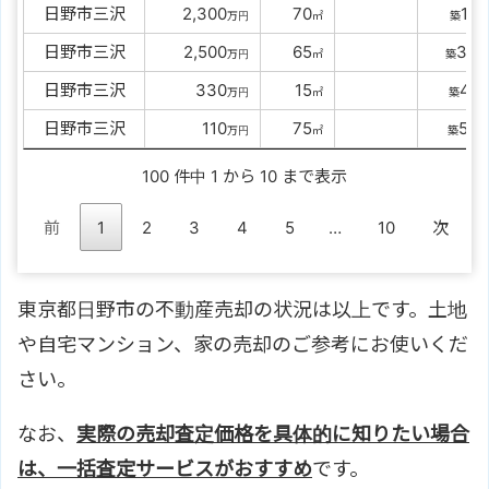
日野市三沢
00
2,300
00
70
18
万円
㎡
築
年
日野市三沢
00
2,500
00
65
33
万円
㎡
築
年
日野市三沢
0000
330
00
15
41
万円
㎡
築
年
日野市三沢
0000
110
00
75
56
万円
㎡
築
年
100 件中 1 から 10 まで表示
前
1
2
3
4
5
…
10
次
東京都日野市の不動産売却の状況は以上です。土地
や自宅マンション、家の売却のご参考にお使いくだ
さい。
なお、
実際の売却査定価格を具体的に知りたい場合
は、一括査定サービスがおすすめ
です。