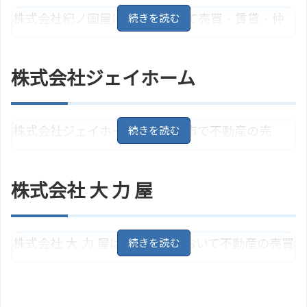
株式会社紀ノ国屋は、日野市にて売買・賃貸・仲
東京都日野市日野本町2丁目8－2
住所
介といった不動産業務を手掛けています。ファイ
地図
ナンシャルプランナーや賃貸不動産経営管理士が
アクセス
ＪＲ中央線「日野駅」より徒歩6分
株式会社ジェイホーム
在籍しており、不動産の売買・賃貸などに関する
株式会社インフィニットスペース
ホームページ
のサイトはこちら
相談に対応しています。
株式会社ジェイホームは、日野市で不動産の売
東京都日野市多摩平1丁目2－8
地
住所
買・賃貸・分譲といった業務活動を展開していま
図
す。仲介手数料の割引や敷金礼金0物件などの取り
アクセス
ＪＲ中央線「豊田駅」より徒歩1分
株式会社 大 力 屋
扱いがあり、不動産の購入や賃貸における初期費
株式会社紀ノ国屋のサイトはこち
ホームページ
ら
用を抑えることが可能です。
株式会社 大 力 屋は、日野市において不動産の売買
東京都日野市南平7丁目6－40
地
住所
仲介・賃貸管理・建築設計などの事業を展開して
図
います。数多くの不動産情報を取り揃えており、お
アクセス
京王線「南平駅」より徒歩1分