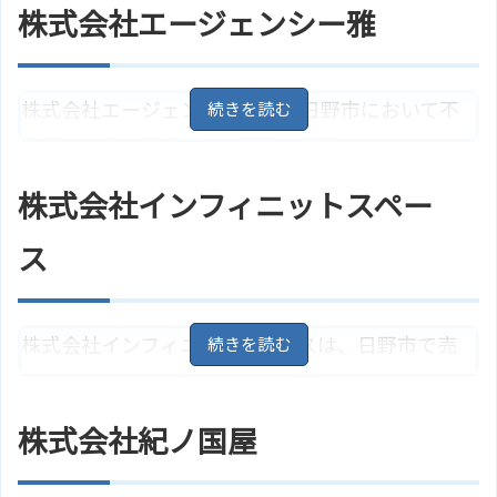
株式会社エージェンシー雅
株式会社エージェンシー雅は、日野市において不
動産の売買・賃貸などの事業を展開しています。
数多くの物件情報を取り扱っており、様々なお客
株式会社インフィニットスペー
様の要望や生活スタイルに寄り添った物件の紹介
が可能です。
ス
東京都日野市日野本町3丁目10－3
住所
地図
株式会社インフィニットスペースは、日野市で売
アクセス
ＪＲ中央線「日野駅」より徒歩2分
買・賃貸・仲介・管理・コンサルティングなどの
株式会社エージェンシー雅のサイ
ホームページ
不動産サービスを提供しています。不動産の住み
トはこちら
株式会社紀ノ国屋
替えや買取・資産運用などに関する相談を受け付
けています。