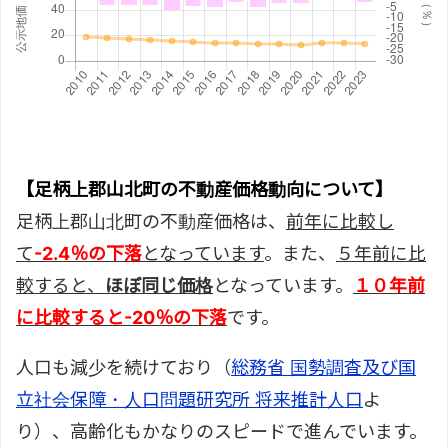
【足柄上郡山北町の不動産価格動向について】
足柄上郡山北町の不動産価格は、
前年に比較し
て
-2.4％の下落
となっています
。また、
５年前に比
較すると、
ほぼ同じ価格
となっています。
１０年前
に比較すると
-20％の下落
です。
人口も減少を続けており（
総務省 国勢調査及び国
立社会保障・人口問題研究所 将来推計人口
よ
り）、高齢化もかなりのスピードで進んでいます。