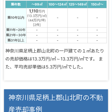
築年数
～99
㎡
100～124
㎡
125～149
㎡
150
㎡
～
1,110
万円
(13.3万円/㎡)
-
-
-
築10年以内
(44万円/坪)
[2件]
-
-
-
-
築11年~20年
-
-
-
-
築21年~30年
-
-
-
-
築31年以上
神奈川県足柄上郡山北町の一戸建ての１㎡あたり
の売却価格は13.3万円/㎡～13.3万円/㎡です。 ま
た、平均売却単価は5.3万円/㎡でした。
神奈川県足柄上郡山北町の不動
産売却事例