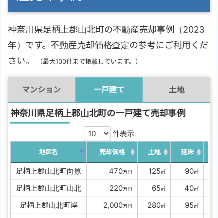
神奈川県足柄上郡山北町の不動産売却事例（2023
年）です。不動産売却価格査定の参考にご利用くだ
さい。
（最大100件まで掲載しています。）
マンション
一戸建て
土地
神奈川県足柄上郡山北町の一戸建て売却事例
件表示
地区名
売却価格
土地
延床
足柄上郡山北町向原
0000
470
0
125
00
90
万円
㎡
㎡
築
足柄上郡山北町山北
0000
220
00
65
00
40
万円
㎡
㎡
足柄上郡山北町岸
00
2,000
0
280
00
95
万円
㎡
㎡