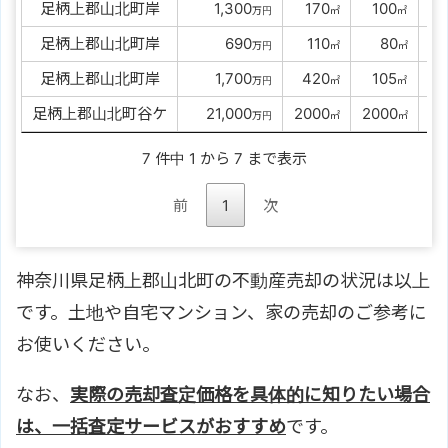
足柄上郡山北町岸
00
1,300
0
170
0
100
万円
㎡
㎡
足柄上郡山北町岸
0000
690
0
110
00
80
万円
㎡
㎡
築
足柄上郡山北町岸
00
1,700
0
420
0
105
万円
㎡
㎡
築
足柄上郡山北町谷ケ
0
21,000
2000
2000
万円
㎡
㎡
築
7 件中 1 から 7 まで表示
前
1
次
神奈川県足柄上郡山北町の不動産売却の状況は以上
です。土地や自宅マンション、家の売却のご参考に
お使いください。
なお、
実際の売却査定価格を具体的に知りたい場合
は、一括査定サービスがおすすめ
です。