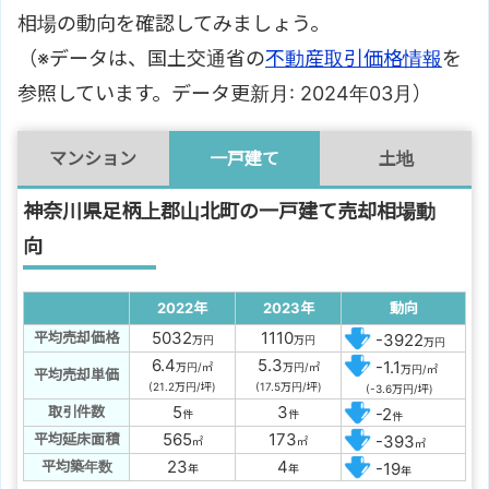
相場の動向を確認してみましょう。
（※データは、国土交通省の
不動産取引価格情報
を
参照しています。データ更新月: 2024年03月）
マンション
一戸建て
土地
神奈川県足柄上郡山北町の一戸建て売却相場動
向
2022年
2023年
動向
5032
1110
平均売却価格
-3922
万円
万円
万円
6.4
5.3
-1.1
万円/㎡
万円/㎡
万円/㎡
平均売却単価
(21.2万円/坪)
(17.5万円/坪)
(-3.6万円/坪)
5
3
取引件数
-2
件
件
件
565
173
平均延床面積
-393
㎡
㎡
㎡
23
4
平均築年数
-19
年
年
年