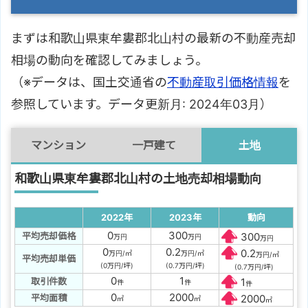
まずは和歌山県東牟婁郡北山村の最新の不動産売却
相場の動向を確認してみましょう。
（※データは、国土交通省の
不動産取引価格情報
を
参照しています。データ更新月: 2024年03月）
マンション
一戸建て
土地
和歌山県東牟婁郡北山村の土地売却相場動向
2022年
2023年
動向
0
300
平均売却価格
300
万円
万円
万円
0
0.2
0.2
万円/㎡
万円/㎡
万円/㎡
平均売却単価
(0万円/坪)
(0.7万円/坪)
(0.7万円/坪)
0
1
取引件数
1
件
件
件
0
2000
平均面積
2000
㎡
㎡
㎡