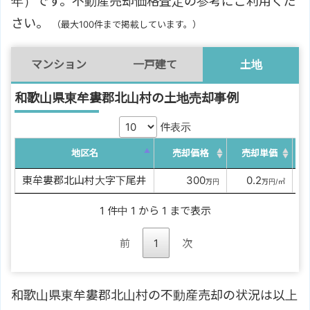
年）です。不動産売却価格査定の参考にご利用くだ
さい。
（最大100件まで掲載しています。）
マンション
一戸建て
土地
和歌山県東牟婁郡北山村の土地売却事例
件表示
地区名
売却価格
売却単価
東牟婁郡北山村大字下尾井
0000
300
00
0.2
2
万円
万円/㎡
1 件中 1 から 1 まで表示
前
1
次
和歌山県東牟婁郡北山村の不動産売却の状況は以上