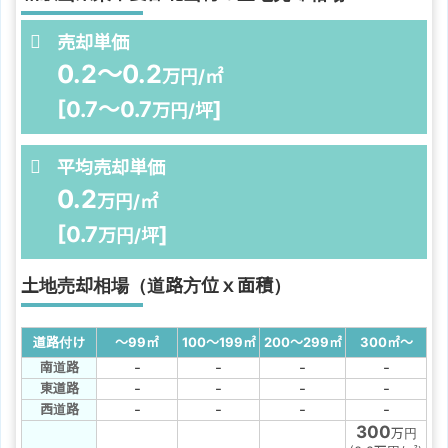
売却単価
0.2～0.2
万円/㎡
[0.7～0.7
]
万円/坪
平均売却単価
0.2
万円/㎡
[0.7
]
万円/坪
土地売却相場（道路方位ｘ面積）
道路付け
～99
㎡
100～199
㎡
200～299
㎡
300
㎡
～
-
-
-
-
南道路
-
-
-
-
東道路
-
-
-
-
西道路
300
万円