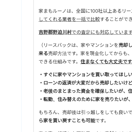
家まもルーノは、全国に100社以上あるリ
してくれる業者を一括で比較
することがで
吉野郡野迫川村
での査定にも対応していま
（リースバックは、家やマンションを
売却
来る
売却方法です。家を現金化してからも
できる仕組みです。
住まなくても大丈夫です
・すぐに家やマンションを買い取ってほし
・ローンの返済が大変だから売却したいけ
・老後のまとまった資金を確保したいが、
・転勤、住み替えのために家を売りたいが
もちろん、売却後は引っ越しをしても良い
ら家を買い戻すことも可能
です。