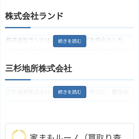
愛知県名古屋市北区西味鋺1丁目21
住所
5
地図
建てる老舗の工務店です。「誠実建築」を合言葉
東海交通事業城北線「比良駅」よ
株式会社ランド
に、高い評価の独自の家づくりで、年間24棟限定
アクセス
り約1.6キロ、新川中橋バス停から
は徒歩2分
の注文住宅を施工しています。
株式会社ガイアハウスのサイトは
ホームページ
株式会社ランドは、名古屋市北区を中心とした、
こちら
愛知県名古屋市北区黒川本通4丁目
住所
25
地図
地域に密着した不動産会社です。お客様の生涯に
名古屋市営名城線「黒川駅」より
わたる満足と信頼を追求し、プロとして不動産に
アクセス
徒歩7分
三杉地所株式会社
関するさまざまな相談はもちろんのこと、住宅ロ
阿部建設株式会社 本店のサイトは
ホームページ
こちら
ーン手続きや売却物件の買取・買取保証にも対応
してくれます。
三杉地所株式会社は、名古屋市を中心に、尾張地
方までの不動産物件を数多く取り扱っています。
愛知県名古屋市北区五反田町237
住所
地図
顧客一人一人のニーズに合った提案を心掛け、年
名古屋市名城線「黒川駅」よりバ
アクセス
中無休で対応してくれます。また、競売代行や買
ス15分で新川中橋停から徒歩10分
取・買取保証にも応じてくれます。
ホームページ
株式会社ランドのサイトはこちら
家まもルーノ（買取り査