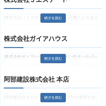
株式会社Ｊエステートは、住まいの購入から住み
替えのための下取まで、お客様の要望や生活サイ
クルを考慮した不動産に関するトータルプロデュ
株式会社ガイアハウス
ースをしてくれます。丁寧な対応と、不動産の買取
にも対応してくれます。
株式会社ガイアハウスは、よりよい住まいのパー
愛知県名古屋市北区五反田町197－
住所
5
地図
トナーとして名古屋地区を中心に、分譲住宅から
東海交通事業城北線「比良駅」よ
リフォームに至るまで不動産に関するさまざまな
アクセス
り1.2キロ
阿部建設株式会社 本店
対応をしてくれます。注文住宅建築やリフォーム相
株式会社Ｊエステートのサイトは
ホームページ
こちら
談のほか、買取についても親切かつ丁寧に応じて
くれます。
阿部建設株式会社 本店は、明治38年の創業以来、
100年以上にわたり名古屋で自然素材の注文住宅を