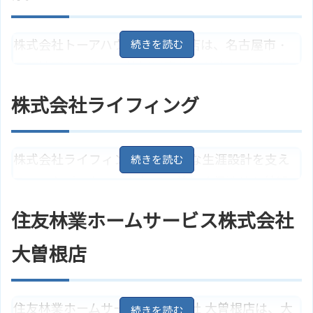
買取・買取保証にも応じています。
愛知県名古屋市北区田幡2丁目3－1
株式会社トーアハウジング城北店は、名古屋市・
住所
2
地図
尾張地区を中心に、地域に密着した確かな不動産
名古屋市名城線「黒川駅」より徒
アクセス
歩4分
情報をネットワーク化し、スピーディかつ適切に
株式会社リクラス 本店のサイトは
株式会社ライフィング
ホームページ
対応してくれます。また、リフォーム相談のほか、
こちら
競売代行や買取にも対応してくれます。
株式会社ライフィングは、豊かな生涯設計を支え
愛知県名古屋市北区清水4丁目16
住所
－19
地図
るベストパートナーとして、美しく個性的な外観
名古屋市名城線「黒川駅」より徒
に限られた住空間を有効活用した分譲住宅のほ
アクセス
歩5分
住友林業ホームサービス株式会社
か、注文住宅・リフォーム相談に応じています。
株式会社トーアハウジング城北店
ホームページ
のサイトはこちら
また、不動産の無料査定や買取も行っています。
大曽根店
愛知県名古屋市北区山田1丁目2－2
住所
3
地図
住友林業ホームサービス株式会社 大曽根店は、大