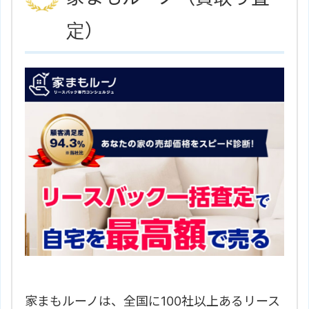
愛知県名古屋市北区田幡2丁目14
住所
定）
－4
地図
名古屋市名城線「黒川駅」より徒
アクセス
歩1分
三杉地所株式会社のサイトはこち
ホームページ
ら
家まもルーノは、全国に100社以上あるリース