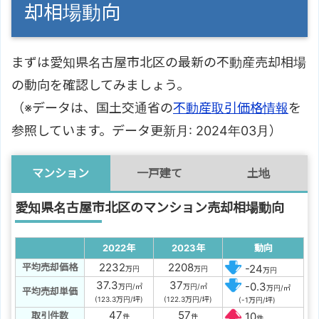
却相場動向
まずは愛知県名古屋市北区の最新の不動産売却相場
の動向を確認してみましょう。
（※データは、国土交通省の
不動産取引価格情報
を
参照しています。データ更新月: 2024年03月）
マンション
一戸建て
土地
愛知県名古屋市北区のマンション売却相場動向
2022年
2023年
動向
2232
2208
平均売却価格
-24
万円
万円
万円
37.3
37
-0.3
万円/㎡
万円/㎡
万円/㎡
平均売却単価
(123.3万円/坪)
(122.3万円/坪)
(-1万円/坪)
47
57
取引件数
10
件
件
件