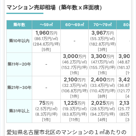
マンション売却相場（築年数ｘ床面積）
築年数
～59
㎡
60～69
㎡
70～79
㎡
80
㎡
1,960
3,967
万円
万円
(86.1万円/㎡)
(55.3万円/㎡)
-
-
築10年以内
(284.6万円/坪)
(182.8万円/坪)
[5件]
[3件]
3,000
3,300
3,900
万円
万円
(46.2万円/㎡)
(47.1万円/㎡)
(48.8万円
-
築11年~20年
(152.7万円/坪)
(155.7万円/坪)
(161.3万円
[1件]
[1件]
[1件]
2,100
2,400
3,425
万円
万円
(32.3万円/㎡)
(33.4万円/㎡)
(36.8万円
-
築21年~30年
(106.8万円/坪)
(110.4万円/坪)
(121.7万円
[1件]
[8件]
[4件]
75
1,225
2,025
2,133
万円
万円
万円
(2.5万円/㎡)
(19.3万円/㎡)
(28.5万円/㎡)
(25.7万円
築31年以上
(8.3万円/坪)
(63.8万円/坪)
(94.2万円/坪)
(85万円/
[1件]
[11件]
[4件]
[3件]
愛知県名古屋市北区のマンションの１㎡あたりの