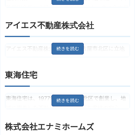
名古屋市名城線「大曽根駅」より
アクセス
徒歩2分
曽根総合駅から徒歩4分の所に立地し、主に名古屋
株式会社ライフィングのサイトは
ホームページ
市東区・北区、守山区や春日井市を中心に、地域
こちら
アイエス不動産株式会社
に密着した不動産会社として、豊富な物件情報を
提供してくれます。また、不動産の売却にも全力で
サポートしてくれます。
アイエス不動産株式会社は、名古屋市北区に立地
し、親切・丁寧を心掛けた対応をしてくれます。不
愛知県名古屋市北区山田1丁目1－4
住所
0
地図
動産売買、賃貸・仲介はもちろんのこと、収益物
東海住宅
名古屋市名城線「大曽根駅」より
アクセス
件やリフォーム相談、不動産買取にも対応してく
徒歩4分
れます。
住友林業ホームサービス株式会社
ホームページ
大曽根店のサイトはこちら
東海住宅は、1977年に名古屋市北区で創業し、地
愛知県名古屋市北区平安2丁目24
住所
－71
地図
域に密着した不動産会社として「お客様の安心・
名古屋市名城線「平安通駅」より
信頼・満足」をモットーに、常に誠実な対応をし
アクセス
徒歩5分
株式会社エナミホームズ
てくれます。また、リフォーム相談や無料査定も行
アイエス不動産株式会社のサイト
ホームページ
はこちら