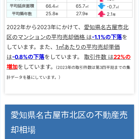
66.4
65.7
平均延床面積
-0.7
㎡
㎡
㎡
25.8
27.9
平均築年数
2.1
年
年
年
2022年から2023年にかけて、
愛知県名古屋市北
区のマンションの平均売却価格 は
-1.1%の下落
を
しています。また、
1㎡あたりの平均売却単価
は
-0.8%の下落
をしています。
取引件数 は
22%の
増加
をしています。
(2023年の取引件数は第3四半期までの集
計データを基にしています。）
愛知県名古屋市北区の不動産売
却相場