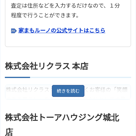
査定は住所などを入力するだけなので、１分
程度で行うことができます。
家まもルーノの公式サイトはこちら
株式会社リクラス 本店
株式会社リクラス 本店は、幅広くお客様の「笑顔
のある暮らし」を創造する不動産会社としての思
いを社名に込めて、顧客のライフスタイル・生活
株式会社トーアハウジング城北
設計を重視した安心できる対応をしてくれます。ま
た、不動産コンサルティングやリフォーム相談、
店