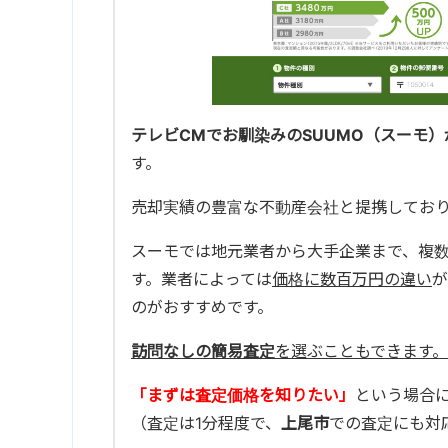
テレビCMでお馴染みのSUUMO（スーモ）
す。
売却実績の豊富な不動産会社と提携してお
スーモでは地元業者から大手企業まで、複
す。業者によっては
価格に数百万円の違い
が
のがおすすめです。
訪問なしの簡易査定
を選ぶこともできます。
「まずは査定価格を知りたい」
という場合
（査定は1分程度で、
上尾市
での査定にも対