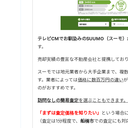
テレビCMでお馴染みのSUUMO（スーモ）
す。
売却実績の豊富な不動産会社と提携してお
スーモでは地元業者から大手企業まで、複
す。業者によっては
価格に数百万円の違い
が
のがおすすめです。
訪問なしの簡易査定
を選ぶこともできます。
「まずは査定価格を知りたい」
という場合
（査定は1分程度で、
船橋市
での査定にも対