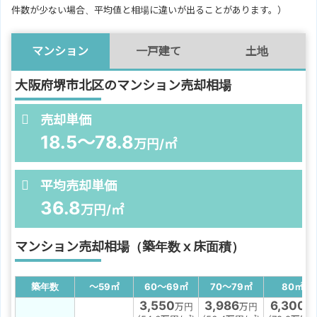
件数が少ない場合、平均値と相場に違いが出ることがあります。）
マンション
一戸建て
土地
大阪府堺市北区のマンション売却相場
売却単価
18.5～78.8
万円/㎡
平均売却単価
36.8
万円/㎡
マンション売却相場（築年数ｘ床面積）
築年数
～59
㎡
60～69
㎡
70～79
㎡
80
㎡
～
3,550
3,986
6,300
万円
万円
万