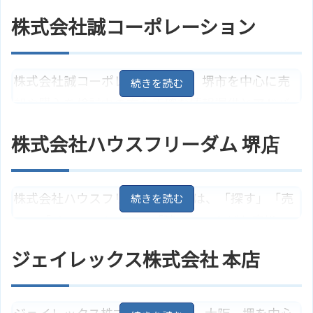
イフスタイル・ニーズに沿ったアドバイスをしてく
株式会社誠コーポレーション
れる不動産会社です。また、リフォーム、不動産
買取りの相談も可能です。
株式会社誠コーポレーションは、堺市を中心に売
大阪府堺市北区北長尾町1丁6－4
住所
却や購入を検討中の方へ正確な情報提供とアドバ
－103
地図
イスをしてくれる不動産会社です。また、住宅ロー
アクセス
ＪＲ阪和線「堺市駅」より徒歩1分
株式会社ハウスフリーダム 堺店
ン相談、土地・マンション・戸建ての買取り、リ
株式会社グルグルのサイトはこち
ホームページ
ら
フォーム、注文住宅建築等の相談も丁寧に対応し
てくれます。
株式会社ハウスフリーダム 堺店は、「探す」「売
る」「リフォームする」「建てる」などお客様の
大阪府堺市北区中長尾町4丁5－21
住所
地図
多様なニーズに親身に対応してくれる不動産会社
ジェイレックス株式会社 本店
アクセス
ＪＲ阪和線「堺市駅」より徒歩7分
です。また、売却査定は無料で対応しており、買取
株式会社誠コーポレーションのサ
りの相談も可能です。
ホームページ
イトはこちら