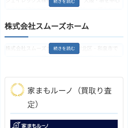
ジェイレックス株式会社 本店は、大阪・堺を中心
大阪府堺市北区長曽根町3056－7
住所
地図
に土地・建物の不動産の売却、買取り、購入をお
大阪市営御堂筋線「新金岡駅」よ
考えの方のサポートを誠心誠意してくれる不動産
アクセス
り徒歩6分
株式会社スムーズホーム
会社です。また、住宅ローンの返済・滞納でお困
株式会社ハウスフリーダム 堺店の
ホームページ
サイトはこちら
りの方の任意売却や競売物件の相談まで経験豊富
なスタッフが対応してくれます。
株式会社スムーズホームは、堺市北区・和泉市で
マンション・戸建て・土地の売却・購入をご希望
大阪府堺市北区常磐町3丁15－7
住所
地図
の方へ迅速かつ丁寧にサポートしてくれる不動産
大阪市営御堂筋線「北花田駅」よ
アクセス
会社です。また、リフォーム、売却査定依頼、不
り徒歩15分
動産の買取りも行っています。
ジェイレックス株式会社 本店のサ
ホームページ
家まもルーノ（買取り査
イトはこちら
大阪府堺市北区長曽根町3056－9
住所
定）
地図
大阪市営地下鉄御堂筋線「なかも
アクセス
ず駅」より徒歩12分
株式会社スムーズホームのサイト
ホームページ