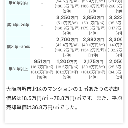
(54.6万円/㎡)
(56.4万円/㎡)
(78.8万円/
-
築10年以内
(180.5万円/坪)
(186.4万円/坪)
(260.5万円
[2件]
[7件]
[1件]
3,250
3,850
3,323
万円
万円
万
(51.1万円/㎡)
(53.1万円/㎡)
(35.6万円/
-
築11年~20年
(168.9万円/坪)
(175.5万円/坪)
(117.7万円/
[4件]
[4件]
[4件]
2,700
2,882
3,300
万円
万円
万
(42.4万円/㎡)
(40.6万円/㎡)
(40万円/㎡
-
築21年~30年
(140.2万円/坪)
(134.2万円/坪)
(132.2万円/
[7件]
[11件]
[4件]
951
1,200
2,175
2,050
万円
万円
万円
万
(18.7万円/㎡)
(18.5万円/㎡)
(30.8万円/㎡)
(25.6万円/
築31年以上
(61.8万円/坪)
(61.2万円/坪)
(101.8万円/坪)
(84.6万円/
[18件]
[3件]
[4件]
[2件]
大阪府堺市北区のマンションの１㎡あたりの売却
価格は18.5万円/㎡～78.8万円/㎡です。また、平均
売却単価は36.8万円/㎡でした。