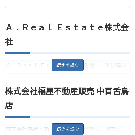
Ａ．Ｒｅａｌ Ｅｓｔａｔｅ株式会
社
Ａ．Ｒｅａｌ Ｅｓｔａｔｅ株式会社は、不動産の
売買から相続相談、土地の有効活用、不動産の売
却相談、無料査定までお客様の要望や事情に応じ
株式会社福屋不動産販売 中百舌鳥
た対応を親身にしてくれる不動産会社です。また、
買取りの相談も可能です。
店
大阪府堺市北区百舌鳥西之町3丁5
住所
28
地図
株式会社福屋不動産販売 中百舌鳥店は、堺市北
大阪市営地下鉄御堂筋線「なかも
アクセス