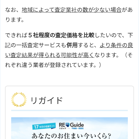
なお、
地域によって査定業社の数が少ない場合
があ
ります。
できれば
５社程度の査定価格を比較
したいので、下
記の一括査定サービスも
併用
すると、
より条件の良
い査定結果が得られる可能性が高く
なります。（そ
れぞれ違う業者が登録されています。）
リガイド