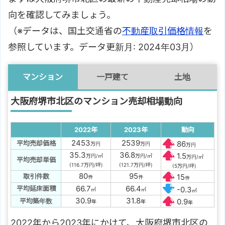
向を確認してみましょう。
（※データは、国土交通省の
不動産取引価格情報
を
参照しています。データ更新月: 2024年03月）
マンション
一戸建て
土地
大阪府堺市北区のマンション売却相場動向
2022年
2023年
動向
2453
2539
平均売却価格
86
万円
万円
万円
35.3
36.8
1.5
万円/㎡
万円/㎡
万円/㎡
平均売却単価
(116.7万円/坪)
(121.7万円/坪)
(5万円/坪)
80
95
取引件数
15
件
件
件
66.7
66.4
平均延床面積
-0.3
㎡
㎡
㎡
30.9
31.8
平均築年数
0.9
年
年
年
2022年から2023年にかけて、
大阪府堺市北区の