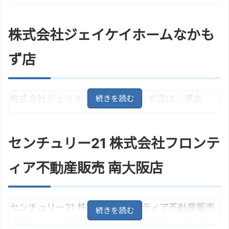
ず駅」より徒歩17分
区・堺区・中区・西区の新築中古マンション・戸
Ａ．Ｒｅａｌ Ｅｓｔａｔｅ株式会
ホームページ
建て・土地の購入や売却のサポートをしてくれる
社のサイトはこちら
株式会社ジェイケイホームなかも
不動産会社です。また、不動産の買取り相談も可
能です。
ず店
大阪府堺市北区中百舌鳥町2丁78
住所
－2
地図
株式会社ジェイケイホームなかもず店は、堺市、
大阪市営地下鉄御堂筋線「なかも
アクセス
ず駅」より徒歩1分
大阪狭山市、河内長野市、富田林市周辺エリアの
株式会社福屋不動産販売 中百舌鳥
ホームページ
賃貸物件、マイホーム探しのサポートを主な業務
店のサイトはこちら
センチュリー21 株式会社フロンテ
としている不動産会社です。また、売却・買取り
の相談も可能です。
ィア不動産販売 南大阪店
住所
大阪府堺市北区長曽根町51
地図
センチュリー21 株式会社フロンティア不動産販売
大阪市営地下鉄御堂筋線「なかも
アクセス
ず駅」より徒歩1分
南大阪店は、堺市を拠点に不動産の購入、売却の