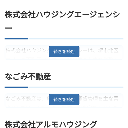
株式会社ジェイケイホームなかも
ホームページ
サポートを主な業務としており、お客様お一人お
ず店のサイトはこちら
株式会社ハウジングエージェンシ
一人のニーズに沿った情報の提供とアドバイスを
してくれる不動産会社です。また、不動産の買取り
ー
も行っています。
大阪府堺市北区百舌鳥梅町1丁15－
住所
株式会社ハウジングエージェンシーは、堺市北区
2
地図
エリアの不動産の売買・賃貸の仲介を主な業務と
大阪市営地下鉄御堂筋線「なかも
アクセス
ず駅」より徒歩3分
しており、お客様のより良い住まいの提案をしてく
センチュリー21 株式会社フロンテ
なごみ不動産
れる不動産会社です。また、相続対策、競売物件
ホームページ
ィア不動産販売 南大阪店のサイト
はこちら
の取得代行、不動産の買取り、注文住宅の建築な
ど幅広く相談に応じてくれます。
なごみ不動産は、賃貸・売買・賃貸管理を主な業
務としている不動産会社です。空き家でお困りの
大阪府堺市北区新金岡町5丁3－12
住所
5－202
地図
方の「貸したい」や「売りたい」など様々なニー
大阪市営地下鉄御堂筋線「新金岡
株式会社アルモハウジング
アクセス
ズに寄り添ったサポートをしてくれる不動産会社