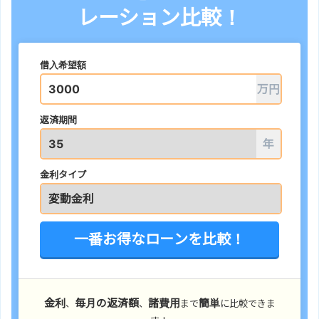
レーション比較！
借入希望額
万円
返済期間
年
金利タイプ
一番お得なローンを比較！
金利
毎月の返済額
諸費用
簡単
、
、
まで
に比較できま